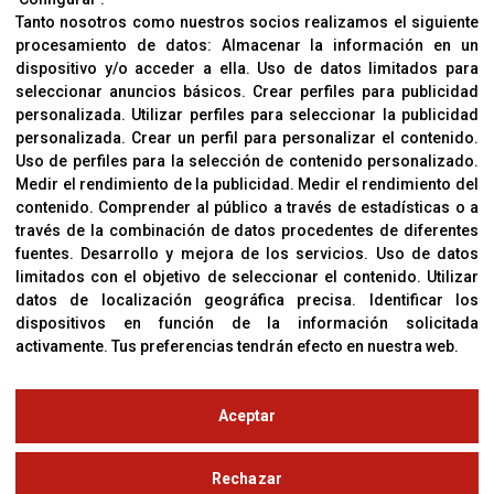
Aviso Legal
Tanto nosotros como nuestros socios realizamos el siguiente
procesamiento de datos:
Almacenar la información en un
Sobre Nosotros
dispositivo y/o acceder a ella
.
Uso de datos limitados para
Cookies
seleccionar anuncios básicos
.
Crear perfiles para publicidad
Política De Privacidad
personalizada
.
Utilizar perfiles para seleccionar la publicidad
personalizada
.
Crear un perfil para personalizar el contenido
.
Uso de perfiles para la selección de contenido personalizado
.
Medir el rendimiento de la publicidad
.
Medir el rendimiento del
OFICINAS
contenido
.
Comprender al público a través de estadísticas o a
C/ Coneixement 5, 08850
través de la combinación de datos procedentes de diferentes
Gavà (Barcelona)
fuentes
.
Desarrollo y mejora de los servicios
.
Uso de datos
limitados con el objetivo de seleccionar el contenido
.
Utilizar
datos de localización geográfica precisa
.
Identificar los
CONTACTO
dispositivos en función de la información solicitada
T. (+34) 93 638 38 60
activamente
.
Tus preferencias tendrán efecto en nuestra web.
Email:
corver@corver.es
www.corver.es
Aceptar
© Copyright 2019
Rechazar