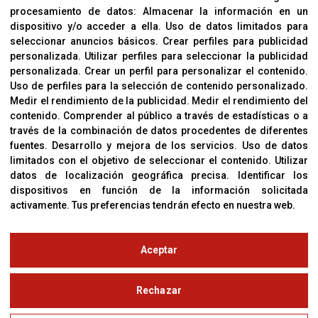
procesamiento de datos:
Almacenar la información en un
Sobre Nosotros
dispositivo y/o acceder a ella
.
Uso de datos limitados para
Cookies
seleccionar anuncios básicos
.
Crear perfiles para publicidad
Política De Privacidad
personalizada
.
Utilizar perfiles para seleccionar la publicidad
personalizada
.
Crear un perfil para personalizar el contenido
.
Uso de perfiles para la selección de contenido personalizado
.
Medir el rendimiento de la publicidad
.
Medir el rendimiento del
OFICINAS
contenido
.
Comprender al público a través de estadísticas o a
C/ Coneixement 5, 08850
través de la combinación de datos procedentes de diferentes
Gavà (Barcelona)
fuentes
.
Desarrollo y mejora de los servicios
.
Uso de datos
limitados con el objetivo de seleccionar el contenido
.
Utilizar
datos de localización geográfica precisa
.
Identificar los
CONTACTO
dispositivos en función de la información solicitada
T. (+34) 93 638 38 60
activamente
.
Tus preferencias tendrán efecto en nuestra web.
Email:
corver@corver.es
www.corver.es
Aceptar
© Copyright 2019
Rechazar
Aviso Legal