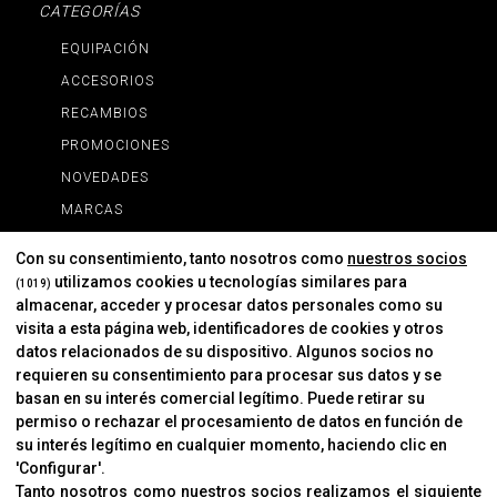
CATEGORÍAS
EQUIPACIÓN
ACCESORIOS
RECAMBIOS
PROMOCIONES
NOVEDADES
MARCAS
MARCAS
Con su consentimiento, tanto nosotros como
nuestros socios
utilizamos cookies u tecnologías similares para
(1019)
almacenar, acceder y procesar datos personales como su
INFORMACIÓN
visita a esta página web, identificadores de cookies y otros
Contacto
datos relacionados de su dispositivo. Algunos socios no
requieren su consentimiento para procesar sus datos y se
Cambios Y Devoluciones
basan en su interés comercial legítimo. Puede retirar su
permiso o rechazar el procesamiento de datos en función de
su interés legítimo en cualquier momento, haciendo clic en
CORVER
'Configurar'.
Aviso Legal
Tanto nosotros como nuestros socios realizamos el siguiente