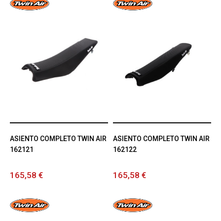
ASIENTO COMPLETO TWIN AIR
ASIENTO COMPLETO TWIN AIR
162121
162122
165,58 €
165,58 €