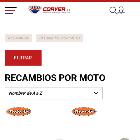
RECAMBIOS
RECAMBIOS POR MOTO
FILTRAR
RECAMBIOS POR MOTO