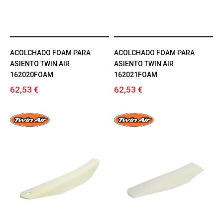
ACOLCHADO FOAM PARA
ACOLCHADO FOAM PARA
ASIENTO TWIN AIR
ASIENTO TWIN AIR
162020FOAM
162021FOAM
62,53 €
62,53 €