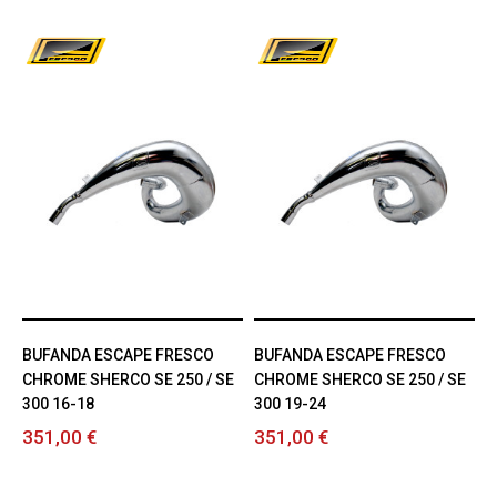
BUFANDA ESCAPE FRESCO
BUFANDA ESCAPE FRESCO
CHROME SHERCO SE 250 / SE
CHROME SHERCO SE 250 / SE
300 16-18
300 19-24
351,00 €
351,00 €