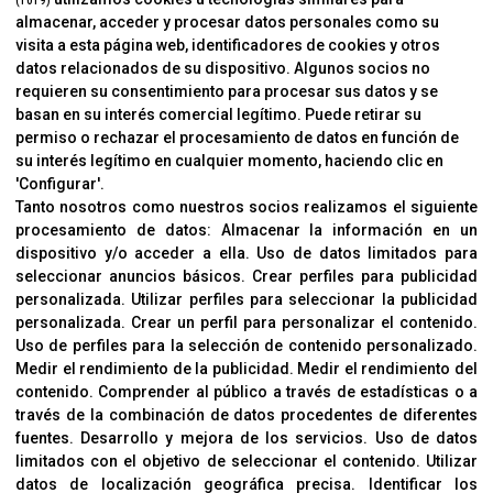
(1019)
almacenar, acceder y procesar datos personales como su
INFORMACIÓN
visita a esta página web, identificadores de cookies y otros
Contacto
datos relacionados de su dispositivo. Algunos socios no
requieren su consentimiento para procesar sus datos y se
Cambios Y Devoluciones
basan en su interés comercial legítimo. Puede retirar su
permiso o rechazar el procesamiento de datos en función de
su interés legítimo en cualquier momento, haciendo clic en
CORVER
'Configurar'.
Aviso Legal
Tanto nosotros como nuestros socios realizamos el siguiente
procesamiento de datos:
Almacenar la información en un
Sobre Nosotros
dispositivo y/o acceder a ella
.
Uso de datos limitados para
Cookies
seleccionar anuncios básicos
.
Crear perfiles para publicidad
Política De Privacidad
personalizada
.
Utilizar perfiles para seleccionar la publicidad
personalizada
.
Crear un perfil para personalizar el contenido
.
Uso de perfiles para la selección de contenido personalizado
.
Medir el rendimiento de la publicidad
.
Medir el rendimiento del
OFICINAS
contenido
.
Comprender al público a través de estadísticas o a
C/ Coneixement 5, 08850
través de la combinación de datos procedentes de diferentes
Gavà (Barcelona)
fuentes
.
Desarrollo y mejora de los servicios
.
Uso de datos
limitados con el objetivo de seleccionar el contenido
.
Utilizar
datos de localización geográfica precisa
.
Identificar los
CONTACTO