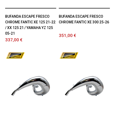
BUFANDA ESCAPE FRESCO
BUFANDA ESCAPE FRESCO
CHROME FANTIC XE 125 21-22
CHROME FANTIC XE 300 25-26
/ XX 125 21 / YAMAHA YZ 125
05-21
351,00 €
337,00 €