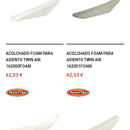
ACOLCHADO FOAM PARA
ACOLCHADO FOAM PARA
ASIENTO TWIN AIR
ASIENTO TWIN AIR
162000FOAM
162001FOAM
62,53 €
62,53 €