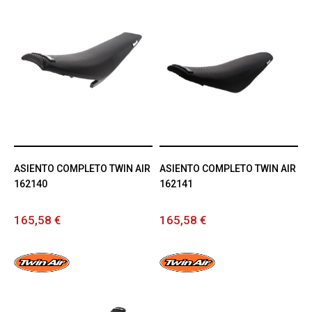
ASIENTO COMPLETO TWIN AIR
ASIENTO COMPLETO TWIN AIR
162140
162141
165,58 €
165,58 €