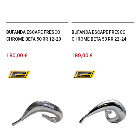
BUFANDA ESCAPE FRESCO
BUFANDA ESCAPE FRESCO
CHROME BETA 50 RR 12-20
CHROME BETA 50 RR 22-24
180,00 €
180,00 €