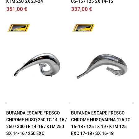
KTM 250 SX 23-24
05-16 / 125 SX 14-15
351,00 €
337,00 €
BUFANDA ESCAPE FRESCO
BUFANDA ESCAPE FRESCO
CHROME HUSQ 250 TC 14-16 /
CHROME HUSQVARNA 125 TC
250 / 300 TE 14-16 / KTM 250
16-18 / 125 TX 19 / KTM 125
SX 14-16 / 250 EXC
EXC 17-18 / SX 16-18