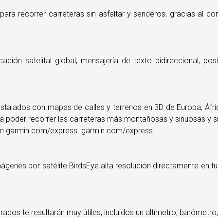
 para recorrer carreteras sin asfaltar y senderos, gracias al 
ión satelital global, mensajería de texto bidireccional, pos
talados con mapas de calles y terrenos en 3D de Europa, Áfric
a poder recorrer las carreteras más montañosas y sinuosas y si
en garmin.com/express. garmin.com/express.
imágenes por satélite BirdsEye alta resolución directamente en t
grados te resultarán muy útiles, incluidos un altímetro, barómet