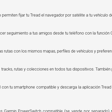
 permiten fijar tu Tread el navegador por satélite a tu vehículo d
hacer seguimiento a tus amigos desde tu teléfono con la función
 las rutas con los mismos mapas, perfiles de vehículos y preferen
ts, tracks, rutas y colecciones en todos tus dispositivos. Tambi
d con tu smartphone compatible y descarga la aplicación Tread 
les Garmin PowerSwitch compatible (se vende por separado) pa