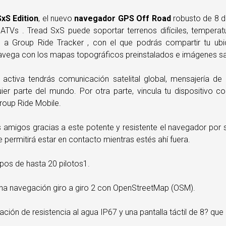
xS Edition
, el nuevo
navegador GPS Off Road
robusto de 8 d
ATVs . Tread SxS puede soportar terrenos difíciles, tempera
a Group Ride Tracker , con el que podrás compartir tu ubi
 Navega con los mapas topográficos preinstalados e imágenes sat
 activa tendrás comunicación satelital global, mensajería de
uier parte del mundo. Por otra parte, vincula tu dispositivo 
roup Ride Mobile.
s amigos gracias a este potente y resistente el navegador por 
permitirá estar en contacto mientras estés ahí fuera.
pos de hasta 20 pilotos1.
 una navegación giro a giro 2 con OpenStreetMap (OSM).
icación de resistencia al agua IP67 y una pantalla táctil de 8? q