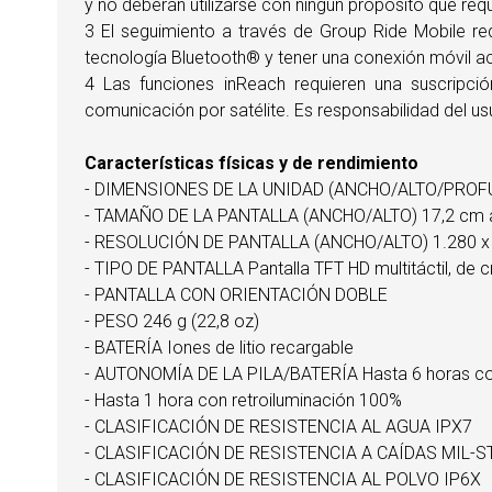
y no deberán utilizarse con ningún propósito que requ
3 El seguimiento a través de Group Ride Mobile r
tecnología Bluetooth® y tener una conexión móvil ac
4 Las funciones inReach requieren una suscripción
comunicación por satélite. Es responsabilidad del usu
Características físicas y de rendimiento
- DIMENSIONES DE LA UNIDAD (ANCHO/ALTO/PROFUNDID
- TAMAÑO DE LA PANTALLA (ANCHO/ALTO) 17,2 cm anch
- RESOLUCIÓN DE PANTALLA (ANCHO/ALTO) 1.280 x 
- TIPO DE PANTALLA Pantalla TFT HD multitáctil, de cri
- PANTALLA CON ORIENTACIÓN DOBLE
- PESO 246 g (22,8 oz)
- BATERÍA Iones de litio recargable
- AUTONOMÍA DE LA PILA/BATERÍA Hasta 6 horas con
- Hasta 1 hora con retroiluminación 100%
- CLASIFICACIÓN DE RESISTENCIA AL AGUA IPX7
- CLASIFICACIÓN DE RESISTENCIA A CAÍDAS MIL-S
- CLASIFICACIÓN DE RESISTENCIA AL POLVO IP6X