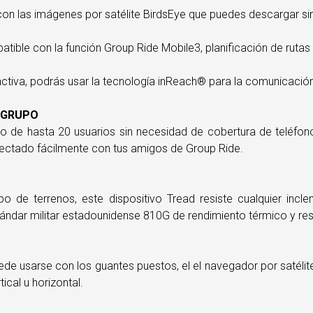
 con las imágenes por satélite BirdsEye que puedes descargar sin
atible con la función Group Ride Mobile3, planificación de ruta
 activa, podrás usar la tecnología inReach® para la comunicación
 GRUPO
nto de hasta 20 usuarios sin necesidad de cobertura de teléfo
ectado fácilmente con tus amigos de Group Ride.
 de terrenos, este dispositivo Tread resiste cualquier incl
ándar militar estadounidense 810G de rendimiento térmico y resi
puede usarse con los guantes puestos, el el navegador por satélit
ical u horizontal.