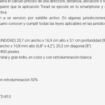
iera el cálculo preciso de una dirección, distancia, ubicación o 
equiere que la aplicación Tread se ejecute en tu smartphone 
tiva.
 a un servicio por satélite activo. En algunas jurisdiccion
ario conocer y cumplir todas las leyes aplicables en las jurisdic
AD) 20,7 cm ancho x 16,9 cm alto x 3,1 cm profundidad (8,1"
o x 10,8 mm alto (6,8" x 4,2"); 20,3 cm diagonal (8")
800 píxeles
stal y gran brillo, en color y con retroiluminación blanca
 retroiluminación 50%
TD-810