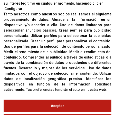
su interés legítimo en cualquier momento, haciendo clic en
CORVER
'Configurar'.
Aviso Legal
Tanto nosotros como nuestros socios realizamos el siguiente
procesamiento de datos:
Almacenar la información en un
Sobre Nosotros
dispositivo y/o acceder a ella
.
Uso de datos limitados para
Cookies
seleccionar anuncios básicos
.
Crear perfiles para publicidad
Política De Privacidad
personalizada
.
Utilizar perfiles para seleccionar la publicidad
personalizada
.
Crear un perfil para personalizar el contenido
.
Uso de perfiles para la selección de contenido personalizado
.
Medir el rendimiento de la publicidad
.
Medir el rendimiento del
OFICINAS
contenido
.
Comprender al público a través de estadísticas o a
C/ Coneixement 5, 08850
través de la combinación de datos procedentes de diferentes
Gavà (Barcelona)
fuentes
.
Desarrollo y mejora de los servicios
.
Uso de datos
limitados con el objetivo de seleccionar el contenido
.
Utilizar
datos de localización geográfica precisa
.
Identificar los
CONTACTO
dispositivos en función de la información solicitada
T. (+34) 93 638 38 60
activamente
.
Tus preferencias tendrán efecto en nuestra web.
Email:
corver@corver.es
www.corver.es
Aceptar