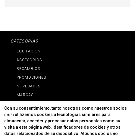
CATEGORÍAS
EQUIPACIÓN
ACCESORIOS
RECAMBIOS
PROMOCIONES
NOVEDADES
MARCAS
MARCAS
Con su consentimiento, tanto nosotros como
nuestros socios
utilizamos cookies u tecnologías similares para
(1019)
almacenar, acceder y procesar datos personales como su
INFORMACIÓN
visita a esta página web, identificadores de cookies y otros
Contacto
datos relacionados de su dispositivo. Algunos socios no