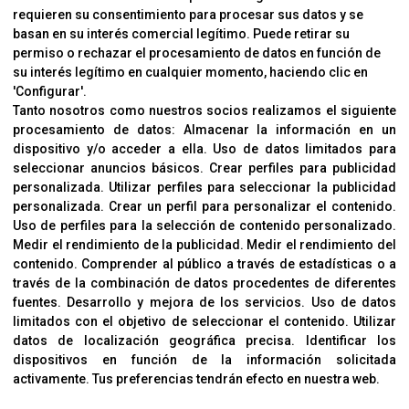
requieren su consentimiento para procesar sus datos y se
Cambios Y Devoluciones
basan en su interés comercial legítimo. Puede retirar su
permiso o rechazar el procesamiento de datos en función de
su interés legítimo en cualquier momento, haciendo clic en
CORVER
'Configurar'.
Aviso Legal
Tanto nosotros como nuestros socios realizamos el siguiente
procesamiento de datos:
Almacenar la información en un
Sobre Nosotros
dispositivo y/o acceder a ella
.
Uso de datos limitados para
Cookies
seleccionar anuncios básicos
.
Crear perfiles para publicidad
Política De Privacidad
personalizada
.
Utilizar perfiles para seleccionar la publicidad
personalizada
.
Crear un perfil para personalizar el contenido
.
Uso de perfiles para la selección de contenido personalizado
.
Medir el rendimiento de la publicidad
.
Medir el rendimiento del
OFICINAS
contenido
.
Comprender al público a través de estadísticas o a
C/ Coneixement 5, 08850
través de la combinación de datos procedentes de diferentes
Gavà (Barcelona)
fuentes
.
Desarrollo y mejora de los servicios
.
Uso de datos
limitados con el objetivo de seleccionar el contenido
.
Utilizar
datos de localización geográfica precisa
.
Identificar los
CONTACTO
dispositivos en función de la información solicitada
T. (+34) 93 638 38 60
activamente
.
Tus preferencias tendrán efecto en nuestra web.
Email:
corver@corver.es