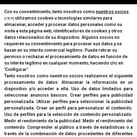
MARCAS
Con su consentimiento, tanto nosotros como
nuestros socios
utilizamos cookies u tecnologías similares para
(1019)
almacenar, acceder y procesar datos personales como su
INFORMACIÓN
visita a esta página web, identificadores de cookies y otros
Contacto
datos relacionados de su dispositivo. Algunos socios no
requieren su consentimiento para procesar sus datos y se
Cambios Y Devoluciones
basan en su interés comercial legítimo. Puede retirar su
permiso o rechazar el procesamiento de datos en función de
su interés legítimo en cualquier momento, haciendo clic en
CORVER
'Configurar'.
Aviso Legal
Tanto nosotros como nuestros socios realizamos el siguiente
procesamiento de datos:
Almacenar la información en un
Sobre Nosotros
dispositivo y/o acceder a ella
.
Uso de datos limitados para
Cookies
seleccionar anuncios básicos
.
Crear perfiles para publicidad
Política De Privacidad
personalizada
.
Utilizar perfiles para seleccionar la publicidad
personalizada
.
Crear un perfil para personalizar el contenido
.
Uso de perfiles para la selección de contenido personalizado
.
Medir el rendimiento de la publicidad
.
Medir el rendimiento del
OFICINAS
contenido
.
Comprender al público a través de estadísticas o a
C/ Coneixement 5, 08850
través de la combinación de datos procedentes de diferentes