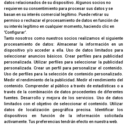
Contacto
datos relacionados de su dispositivo. Algunos socios no
requieren su consentimiento para procesar sus datos y se
Cambios Y Devoluciones
basan en su interés comercial legítimo. Puede retirar su
permiso o rechazar el procesamiento de datos en función de
su interés legítimo en cualquier momento, haciendo clic en
CORVER
'Configurar'.
Aviso Legal
Tanto nosotros como nuestros socios realizamos el siguiente
procesamiento de datos:
Almacenar la información en un
Sobre Nosotros
dispositivo y/o acceder a ella
.
Uso de datos limitados para
Cookies
seleccionar anuncios básicos
.
Crear perfiles para publicidad
Política De Privacidad
personalizada
.
Utilizar perfiles para seleccionar la publicidad
personalizada
.
Crear un perfil para personalizar el contenido
.
Uso de perfiles para la selección de contenido personalizado
.
Medir el rendimiento de la publicidad
.
Medir el rendimiento del
OFICINAS
contenido
.
Comprender al público a través de estadísticas o a
C/ Coneixement 5, 08850
través de la combinación de datos procedentes de diferentes
Gavà (Barcelona)
fuentes
.
Desarrollo y mejora de los servicios
.
Uso de datos
limitados con el objetivo de seleccionar el contenido
.
Utilizar
datos de localización geográfica precisa
.
Identificar los
CONTACTO
dispositivos en función de la información solicitada
T. (+34) 93 638 38 60
activamente
.
Tus preferencias tendrán efecto en nuestra web.
Email:
corver@corver.es