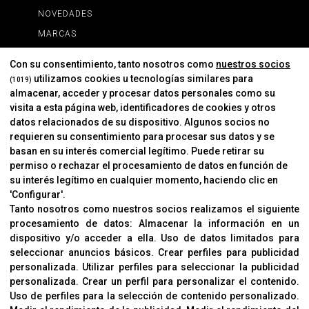
NOVEDADES
MARCAS
MARCAS
Con su consentimiento, tanto nosotros como
nuestros socios
utilizamos cookies u tecnologías similares para
(1019)
almacenar, acceder y procesar datos personales como su
INFORMACIÓN
visita a esta página web, identificadores de cookies y otros
Contacto
datos relacionados de su dispositivo. Algunos socios no
requieren su consentimiento para procesar sus datos y se
Cambios Y Devoluciones
basan en su interés comercial legítimo. Puede retirar su
permiso o rechazar el procesamiento de datos en función de
su interés legítimo en cualquier momento, haciendo clic en
CORVER
'Configurar'.
Aviso Legal
Tanto nosotros como nuestros socios realizamos el siguiente
procesamiento de datos:
Almacenar la información en un
Sobre Nosotros
dispositivo y/o acceder a ella
.
Uso de datos limitados para
Cookies
seleccionar anuncios básicos
.
Crear perfiles para publicidad
Política De Privacidad
personalizada
.
Utilizar perfiles para seleccionar la publicidad
personalizada
.
Crear un perfil para personalizar el contenido
.
Uso de perfiles para la selección de contenido personalizado
.