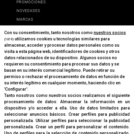
PROMOCIONES
NOVEDADES
MARCAS
MARCAS
Con su consentimiento, tanto nosotros como
nuestros socios
utilizamos cookies u tecnologías similares para
(1019)
almacenar, acceder y procesar datos personales como su
INFORMACIÓN
visita a esta página web, identificadores de cookies y otros
Contacto
datos relacionados de su dispositivo. Algunos socios no
requieren su consentimiento para procesar sus datos y se
Cambios Y Devoluciones
basan en su interés comercial legítimo. Puede retirar su
permiso o rechazar el procesamiento de datos en función de
su interés legítimo en cualquier momento, haciendo clic en
CORVER
'Configurar'.
Aviso Legal
Tanto nosotros como nuestros socios realizamos el siguiente
procesamiento de datos:
Almacenar la información en un
Sobre Nosotros
dispositivo y/o acceder a ella
.
Uso de datos limitados para
Cookies
seleccionar anuncios básicos
.
Crear perfiles para publicidad
Política De Privacidad
personalizada
.
Utilizar perfiles para seleccionar la publicidad
personalizada
.
Crear un perfil para personalizar el contenido
.
Uso de perfiles para la selección de contenido personalizado
.