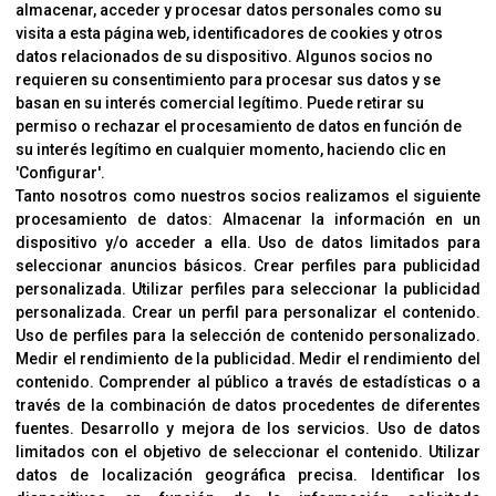
almacenar, acceder y procesar datos personales como su
INFORMACIÓN
visita a esta página web, identificadores de cookies y otros
Contacto
datos relacionados de su dispositivo. Algunos socios no
requieren su consentimiento para procesar sus datos y se
Cambios Y Devoluciones
basan en su interés comercial legítimo. Puede retirar su
permiso o rechazar el procesamiento de datos en función de
su interés legítimo en cualquier momento, haciendo clic en
CORVER
'Configurar'.
Aviso Legal
Tanto nosotros como nuestros socios realizamos el siguiente
procesamiento de datos:
Almacenar la información en un
Sobre Nosotros
dispositivo y/o acceder a ella
.
Uso de datos limitados para
Cookies
seleccionar anuncios básicos
.
Crear perfiles para publicidad
Política De Privacidad
personalizada
.
Utilizar perfiles para seleccionar la publicidad
personalizada
.
Crear un perfil para personalizar el contenido
.
Uso de perfiles para la selección de contenido personalizado
.
Medir el rendimiento de la publicidad
.
Medir el rendimiento del
OFICINAS
contenido
.
Comprender al público a través de estadísticas o a
C/ Coneixement 5, 08850
través de la combinación de datos procedentes de diferentes
Gavà (Barcelona)
fuentes
.
Desarrollo y mejora de los servicios
.
Uso de datos
limitados con el objetivo de seleccionar el contenido
.
Utilizar
datos de localización geográfica precisa
.
Identificar los
CONTACTO