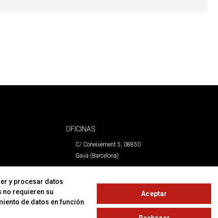
OFICINAS
C/ Coneixement 5, 08850
Gavà (Barcelona)
CONTACTO
er y procesar datos
s no requieren su
Aceptar
T. (+34) 93 638 38 60
miento de datos en función
Email:
corver@corver.es
Rechazar