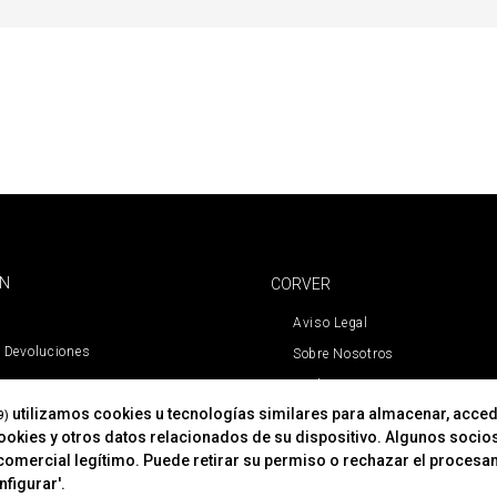
ÓN
CORVER
Aviso Legal
 Devoluciones
Sobre Nosotros
Cookies
utilizamos cookies u tecnologías similares para almacenar, acced
Política De Privacidad
9)
cookies y otros datos relacionados de su dispositivo. Algunos socio
comercial legítimo. Puede retirar su permiso o rechazar el procesa
figurar'.