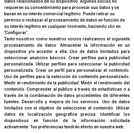
datos relacionados de su dispositivo. Algunos socios no
requieren su consentimiento para procesar sus datos y se
Cambios Y Devoluciones
basan en su interés comercial legítimo. Puede retirar su
permiso o rechazar el procesamiento de datos en función de
su interés legítimo en cualquier momento, haciendo clic en
CORVER
'Configurar'.
Aviso Legal
Tanto nosotros como nuestros socios realizamos el siguiente
procesamiento de datos:
Almacenar la información en un
Sobre Nosotros
dispositivo y/o acceder a ella
.
Uso de datos limitados para
Cookies
seleccionar anuncios básicos
.
Crear perfiles para publicidad
Política De Privacidad
personalizada
.
Utilizar perfiles para seleccionar la publicidad
personalizada
.
Crear un perfil para personalizar el contenido
.
Uso de perfiles para la selección de contenido personalizado
.
Medir el rendimiento de la publicidad
.
Medir el rendimiento del
OFICINAS
contenido
.
Comprender al público a través de estadísticas o a
C/ Coneixement 5, 08850
través de la combinación de datos procedentes de diferentes
Gavà (Barcelona)
fuentes
.
Desarrollo y mejora de los servicios
.
Uso de datos
limitados con el objetivo de seleccionar el contenido
.
Utilizar
datos de localización geográfica precisa
.
Identificar los
CONTACTO
dispositivos en función de la información solicitada
T. (+34) 93 638 38 60
activamente
.
Tus preferencias tendrán efecto en nuestra web.
Email:
corver@corver.es