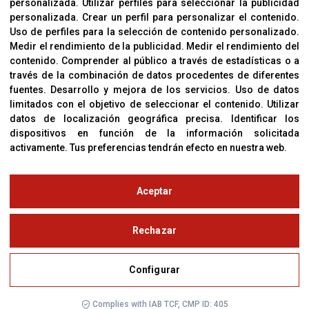
Política De Privacidad
personalizada
.
Utilizar perfiles para seleccionar la publicidad
personalizada
.
Crear un perfil para personalizar el contenido
.
Uso de perfiles para la selección de contenido personalizado
.
Medir el rendimiento de la publicidad
.
Medir el rendimiento del
OFICINAS
contenido
.
Comprender al público a través de estadísticas o a
C/ Coneixement 5, 08850
través de la combinación de datos procedentes de diferentes
Gavà (Barcelona)
fuentes
.
Desarrollo y mejora de los servicios
.
Uso de datos
limitados con el objetivo de seleccionar el contenido
.
Utilizar
datos de localización geográfica precisa
.
Identificar los
CONTACTO
dispositivos en función de la información solicitada
T. (+34) 93 638 38 60
activamente
.
Tus preferencias tendrán efecto en nuestra web.
Email:
corver@corver.es
www.corver.es
Aceptar
© Copyright 2019
Rechazar
Aviso Legal
Configurar
Política de Privacidad y Cookies
Configurar
Complies with IAB TCF, CMP ID: 405