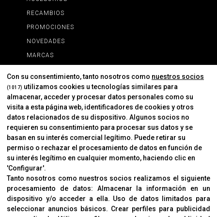
RECAMBIOS
PROMOCIONES
NOVEDADES
MARCAS
MARCAS
Con su consentimiento, tanto nosotros como
nuestros socios
utilizamos cookies u tecnologías similares para
(1017)
almacenar, acceder y procesar datos personales como su
INFORMACIÓN
visita a esta página web, identificadores de cookies y otros
Contacto
datos relacionados de su dispositivo. Algunos socios no
requieren su consentimiento para procesar sus datos y se
Cambios Y Devoluciones
basan en su interés comercial legítimo. Puede retirar su
permiso o rechazar el procesamiento de datos en función de
su interés legítimo en cualquier momento, haciendo clic en
CORVER
'Configurar'.
Aviso Legal
Tanto nosotros como nuestros socios realizamos el siguiente
procesamiento de datos:
Almacenar la información en un
Sobre Nosotros
dispositivo y/o acceder a ella
.
Uso de datos limitados para
Cookies
seleccionar anuncios básicos
.
Crear perfiles para publicidad