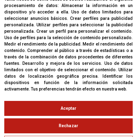
procesamiento de datos:
Almacenar la información en un
Sobre Nosotros
dispositivo y/o acceder a ella
.
Uso de datos limitados para
Cookies
seleccionar anuncios básicos
.
Crear perfiles para publicidad
Política De Privacidad
personalizada
.
Utilizar perfiles para seleccionar la publicidad
personalizada
.
Crear un perfil para personalizar el contenido
.
Uso de perfiles para la selección de contenido personalizado
.
Medir el rendimiento de la publicidad
.
Medir el rendimiento del
OFICINAS
contenido
.
Comprender al público a través de estadísticas o a
C/ Coneixement 5, 08850
través de la combinación de datos procedentes de diferentes
Gavà (Barcelona)
fuentes
.
Desarrollo y mejora de los servicios
.
Uso de datos
limitados con el objetivo de seleccionar el contenido
.
Utilizar
datos de localización geográfica precisa
.
Identificar los
CONTACTO
dispositivos en función de la información solicitada
T. (+34) 93 638 38 60
activamente
.
Tus preferencias tendrán efecto en nuestra web.
Email:
corver@corver.es
www.corver.es
Aceptar
© Copyright 2019
Rechazar
Aviso Legal