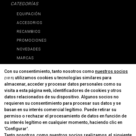
CATEGORÍAS
EQUIPACIÓN
ACCESORIOS
RECAMBIOS
PROMOCIONES
NOVEDADES
MARCAS
MARCAS
Con su consentimiento, tanto nosotros como
nuestros socios
utilizamos cookies u tecnologías similares para
(1019)
almacenar, acceder y procesar datos personales como su
INFORMACIÓN
visita a esta página web, identificadores de cookies y otros
Contacto
datos relacionados de su dispositivo. Algunos socios no
requieren su consentimiento para procesar sus datos y se
Cambios Y Devoluciones
basan en su interés comercial legítimo. Puede retirar su
permiso o rechazar el procesamiento de datos en función de
su interés legítimo en cualquier momento, haciendo clic en
CORVER
'Configurar'.
Aviso Legal
Tanto nosotros como nuestros socios realizamos el siguiente