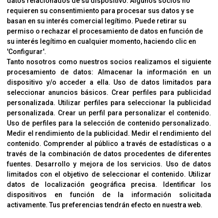
datos relacionados de su dispositivo. Algunos socios no
requieren su consentimiento para procesar sus datos y se
Cambios Y Devoluciones
basan en su interés comercial legítimo. Puede retirar su
permiso o rechazar el procesamiento de datos en función de
su interés legítimo en cualquier momento, haciendo clic en
CORVER
'Configurar'.
Aviso Legal
Tanto nosotros como nuestros socios realizamos el siguiente
procesamiento de datos:
Almacenar la información en un
Sobre Nosotros
dispositivo y/o acceder a ella
.
Uso de datos limitados para
Cookies
seleccionar anuncios básicos
.
Crear perfiles para publicidad
Política De Privacidad
personalizada
.
Utilizar perfiles para seleccionar la publicidad
personalizada
.
Crear un perfil para personalizar el contenido
.
Uso de perfiles para la selección de contenido personalizado
.
Medir el rendimiento de la publicidad
.
Medir el rendimiento del
OFICINAS
contenido
.
Comprender al público a través de estadísticas o a
C/ Coneixement 5, 08850
través de la combinación de datos procedentes de diferentes
Gavà (Barcelona)
fuentes
.
Desarrollo y mejora de los servicios
.
Uso de datos
limitados con el objetivo de seleccionar el contenido
.
Utilizar
datos de localización geográfica precisa
.
Identificar los
CONTACTO
dispositivos en función de la información solicitada
T. (+34) 93 638 38 60
activamente
.
Tus preferencias tendrán efecto en nuestra web.
Email:
corver@corver.es