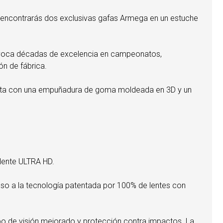
or, encontrarás dos exclusivas gafas Armega en un estuche
a evoca décadas de excelencia en campeonatos,
ón de fábrica.
cuenta con una empuñadura de goma moldeada en 3D y un
 lente ULTRA HD.
 eso a la tecnología patentada por 100% de lentes con
po de visión mejorado y protección contra impactos. La