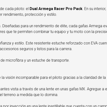
de cada piloto: el
Dual Armega Racer Pro Pack
. En su interi
rendimiento, protección y estilo.
ras. Diseñadas para un rendimiento de élite, cada gafas Armeg
es que te permiten combinar tu equipo y tu moto con la precisi
onfianza y estilo. Este resistente estuche reforzado con EVA 
accesorios seguros y listos para la carrera.
de microfibra y un estuche de transporte.
la visión incomparable para el piloto gracias a la claridad de la
a antes vista a través de una lente en unas gafas MX. Agregue a
del terreno a medida que lo domina.
 por inyección en una lente inastillable que cuenta con un cam