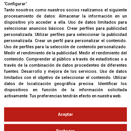
'Configurar'.
Aviso Legal
Tanto nosotros como nuestros socios realizamos el siguiente
procesamiento de datos:
Almacenar la información en un
Sobre Nosotros
dispositivo y/o acceder a ella
.
Uso de datos limitados para
Cookies
seleccionar anuncios básicos
.
Crear perfiles para publicidad
Política De Privacidad
personalizada
.
Utilizar perfiles para seleccionar la publicidad
personalizada
.
Crear un perfil para personalizar el contenido
.
Uso de perfiles para la selección de contenido personalizado
.
Medir el rendimiento de la publicidad
.
Medir el rendimiento del
OFICINAS
contenido
.
Comprender al público a través de estadísticas o a
C/ Coneixement 5, 08850
través de la combinación de datos procedentes de diferentes
Gavà (Barcelona)
fuentes
.
Desarrollo y mejora de los servicios
.
Uso de datos
limitados con el objetivo de seleccionar el contenido
.
Utilizar
datos de localización geográfica precisa
.
Identificar los
CONTACTO
dispositivos en función de la información solicitada
T. (+34) 93 638 38 60
activamente
.
Tus preferencias tendrán efecto en nuestra web.
Email:
corver@corver.es
www.corver.es
Aceptar
© Copyright 2019