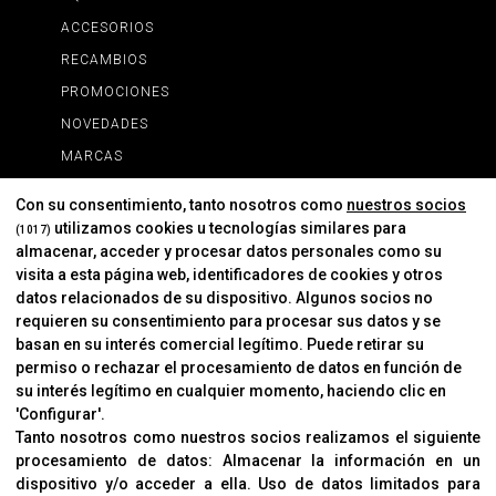
ACCESORIOS
RECAMBIOS
PROMOCIONES
NOVEDADES
MARCAS
MARCAS
Con su consentimiento, tanto nosotros como
nuestros socios
utilizamos cookies u tecnologías similares para
(1017)
almacenar, acceder y procesar datos personales como su
INFORMACIÓN
visita a esta página web, identificadores de cookies y otros
Contacto
datos relacionados de su dispositivo. Algunos socios no
requieren su consentimiento para procesar sus datos y se
Cambios Y Devoluciones
basan en su interés comercial legítimo. Puede retirar su
permiso o rechazar el procesamiento de datos en función de
su interés legítimo en cualquier momento, haciendo clic en
CORVER
'Configurar'.
Aviso Legal
Tanto nosotros como nuestros socios realizamos el siguiente
procesamiento de datos:
Almacenar la información en un
Sobre Nosotros
dispositivo y/o acceder a ella
.
Uso de datos limitados para