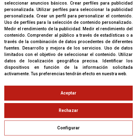
Cookies
seleccionar anuncios básicos
.
Crear perfiles para publicidad
Política De Privacidad
personalizada
.
Utilizar perfiles para seleccionar la publicidad
personalizada
.
Crear un perfil para personalizar el contenido
.
Uso de perfiles para la selección de contenido personalizado
.
Medir el rendimiento de la publicidad
.
Medir el rendimiento del
OFICINAS
contenido
.
Comprender al público a través de estadísticas o a
C/ Coneixement 5, 08850
través de la combinación de datos procedentes de diferentes
Gavà (Barcelona)
fuentes
.
Desarrollo y mejora de los servicios
.
Uso de datos
limitados con el objetivo de seleccionar el contenido
.
Utilizar
datos de localización geográfica precisa
.
Identificar los
CONTACTO
dispositivos en función de la información solicitada
T. (+34) 93 638 38 60
activamente
.
Tus preferencias tendrán efecto en nuestra web.
Email:
corver@corver.es
www.corver.es
Aceptar
© Copyright 2019
Rechazar
Aviso Legal
Configurar
Política de Privacidad y Cookies