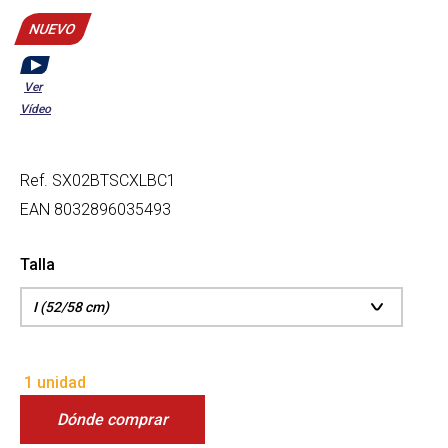
NUEVO
Ver
Vídeo
Ref.
SX02BTSCXLBC1
EAN
8032896035493
Talla
1 unidad
Dónde comprar