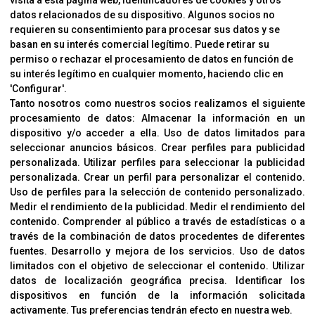
visita a esta página web, identificadores de cookies y otros
Contacto
datos relacionados de su dispositivo. Algunos socios no
requieren su consentimiento para procesar sus datos y se
Cambios Y Devoluciones
basan en su interés comercial legítimo. Puede retirar su
permiso o rechazar el procesamiento de datos en función de
su interés legítimo en cualquier momento, haciendo clic en
CORVER
'Configurar'.
Aviso Legal
Tanto nosotros como nuestros socios realizamos el siguiente
procesamiento de datos:
Almacenar la información en un
Sobre Nosotros
dispositivo y/o acceder a ella
.
Uso de datos limitados para
Cookies
seleccionar anuncios básicos
.
Crear perfiles para publicidad
Política De Privacidad
personalizada
.
Utilizar perfiles para seleccionar la publicidad
personalizada
.
Crear un perfil para personalizar el contenido
.
Uso de perfiles para la selección de contenido personalizado
.
Medir el rendimiento de la publicidad
.
Medir el rendimiento del
OFICINAS
contenido
.
Comprender al público a través de estadísticas o a
C/ Coneixement 5, 08850
través de la combinación de datos procedentes de diferentes
Gavà (Barcelona)
fuentes
.
Desarrollo y mejora de los servicios
.
Uso de datos
limitados con el objetivo de seleccionar el contenido
.
Utilizar
datos de localización geográfica precisa
.
Identificar los
CONTACTO
dispositivos en función de la información solicitada
T. (+34) 93 638 38 60
activamente
.
Tus preferencias tendrán efecto en nuestra web.