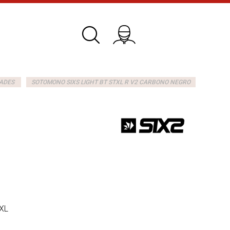
ADES
SOTOMONO SIXS LIGHT BT STXL R V2 CARBONO NEGRO
XL