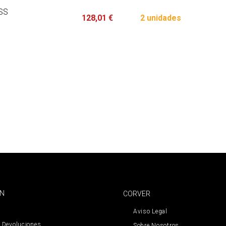
SS
128,01 €
2 unidades
ÓN
CORVER
Aviso Legal
 Devoluciones
Sobre Nosotros