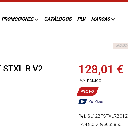
CATÁLOGOS
PLV
PROMOCIONES
MARCAS
NOVED
128,01 €
 STXL R V2
IVA incluido
NUEVO
Ver Vídeo
Ref.
SL12BTSTXLRBC12
EAN
8032896032850