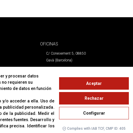
OFICINAS
C/ Coneixement 5, 08850
Gavà (Barcelona)
CONTACTO
er y procesar datos
s no requieren su
Aceptar
T. (+34) 93 638 38 60
miento de datos en función
Email:
corver@corver.es
Rechazar
www.corver.es
 y/o acceder a ella
.
Uso de
 la publicidad personalizada
.
Configurar
o de la publicidad
.
Medir el
erentes fuentes
.
Desarrollo y
áfica precisa
.
Identificar los
Complies with IAB TCF, CMP ID: 405