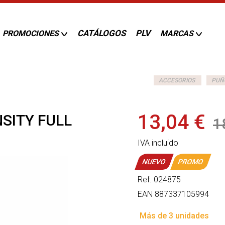
CATÁLOGOS
PLV
PROMOCIONES
MARCAS
ACCESORIOS
PUÑ
13,04 €
SITY FULL
1
IVA incluido
NUEVO
PROMO
Ref.
024875
EAN
887337105994
Más de 3 unidades