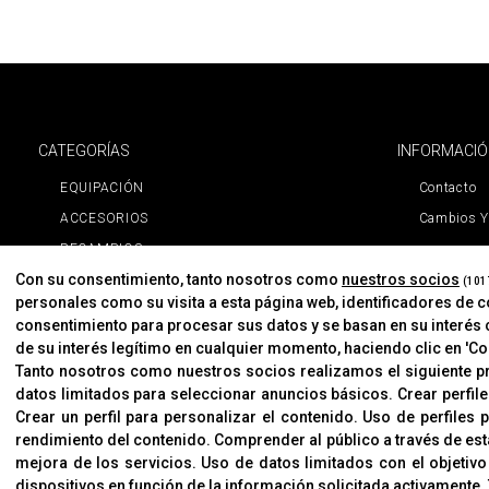
CATEGORÍAS
INFORMACI
EQUIPACIÓN
Contacto
ACCESORIOS
Cambios Y
RECAMBIOS
Con su consentimiento, tanto nosotros como
nuestros socios
PROMOCIONES
(101
personales como su visita a esta página web, identificadores de 
NOVEDADES
consentimiento para procesar sus datos y se basan en su interés 
MARCAS
de su interés legítimo en cualquier momento, haciendo clic en 'Con
Tanto nosotros como nuestros socios realizamos el siguiente 
MARCAS
datos limitados para seleccionar anuncios básicos
.
Crear perfil
Crear un perfil para personalizar el contenido
.
Uso de perfiles 
rendimiento del contenido
.
Comprender al público a través de est
mejora de los servicios
.
Uso de datos limitados con el objetivo
dispositivos en función de la información solicitada activamente
.