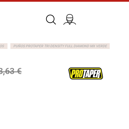
OS
PUÑOS PROTAPER TRI DENSITY FULL DIAMOND MX VERDE
8,63 €