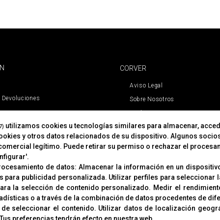
ÓN
CORVER
Aviso Legal
 Devoluciones
Sobre Nosotros
Cookies
utilizamos cookies u tecnologías similares para almacenar, acced
Política De Privacidad
7)
cookies y otros datos relacionados de su dispositivo. Algunos socio
comercial legítimo. Puede retirar su permiso o rechazar el procesa
figurar'.
procesamiento de datos:
Almacenar la información en un dispositivo
es para publicidad personalizada
.
Utilizar perfiles para seleccionar
para la selección de contenido personalizado
.
Medir el rendimient
adísticas o a través de la combinación de datos procedentes de dif
 de seleccionar el contenido
.
Utilizar datos de localización geogr
© Copyright 2019
Tus preferencias tendrán efecto en nuestra web.