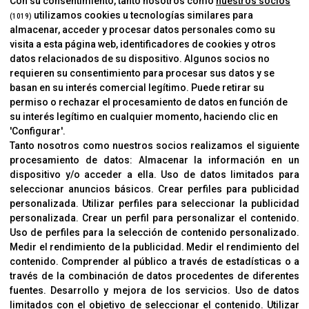
Con su consentimiento, tanto nosotros como
nuestros socios
utilizamos cookies u tecnologías similares para
(1019)
almacenar, acceder y procesar datos personales como su
INFORMACIÓN
visita a esta página web, identificadores de cookies y otros
Contacto
datos relacionados de su dispositivo. Algunos socios no
requieren su consentimiento para procesar sus datos y se
Cambios Y Devoluciones
basan en su interés comercial legítimo. Puede retirar su
permiso o rechazar el procesamiento de datos en función de
su interés legítimo en cualquier momento, haciendo clic en
CORVER
'Configurar'.
Aviso Legal
Tanto nosotros como nuestros socios realizamos el siguiente
procesamiento de datos:
Almacenar la información en un
Sobre Nosotros
dispositivo y/o acceder a ella
.
Uso de datos limitados para
Cookies
seleccionar anuncios básicos
.
Crear perfiles para publicidad
Política De Privacidad
personalizada
.
Utilizar perfiles para seleccionar la publicidad
personalizada
.
Crear un perfil para personalizar el contenido
.
Uso de perfiles para la selección de contenido personalizado
.
Medir el rendimiento de la publicidad
.
Medir el rendimiento del
OFICINAS
contenido
.
Comprender al público a través de estadísticas o a
C/ Coneixement 5, 08850
través de la combinación de datos procedentes de diferentes
Gavà (Barcelona)
fuentes
.
Desarrollo y mejora de los servicios
.
Uso de datos
limitados con el objetivo de seleccionar el contenido
.
Utilizar