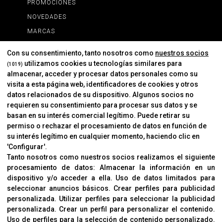
PROMOCIONES
NOVEDADES
MARCAS
MARCAS
Con su consentimiento, tanto nosotros como
nuestros socios
utilizamos cookies u tecnologías similares para
(1019)
almacenar, acceder y procesar datos personales como su
INFORMACIÓN
visita a esta página web, identificadores de cookies y otros
Contacto
datos relacionados de su dispositivo. Algunos socios no
requieren su consentimiento para procesar sus datos y se
Cambios Y Devoluciones
basan en su interés comercial legítimo. Puede retirar su
permiso o rechazar el procesamiento de datos en función de
su interés legítimo en cualquier momento, haciendo clic en
CORVER
'Configurar'.
Aviso Legal
Tanto nosotros como nuestros socios realizamos el siguiente
procesamiento de datos:
Almacenar la información en un
Sobre Nosotros
dispositivo y/o acceder a ella
.
Uso de datos limitados para
Cookies
seleccionar anuncios básicos
.
Crear perfiles para publicidad
Política De Privacidad
personalizada
.
Utilizar perfiles para seleccionar la publicidad
personalizada
.
Crear un perfil para personalizar el contenido
.
Uso de perfiles para la selección de contenido personalizado
.