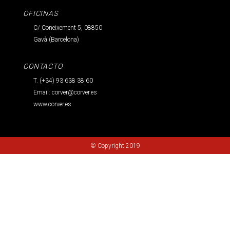
OFICINAS
C/ Coneixement 5, 08850
Gavà (Barcelona)
CONTACTO
T. (+34) 93 638 38 60
Email:
corver@corver.es
www.corver.es
© Copyright 2019