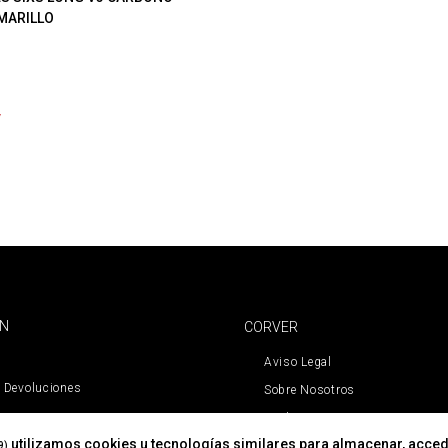
MARILLO
ÓN
CORVER
Aviso Legal
 Devoluciones
Sobre Nosotros
Cookies
utilizamos cookies u tecnologías similares para almacenar, acced
Política De Privacidad
9)