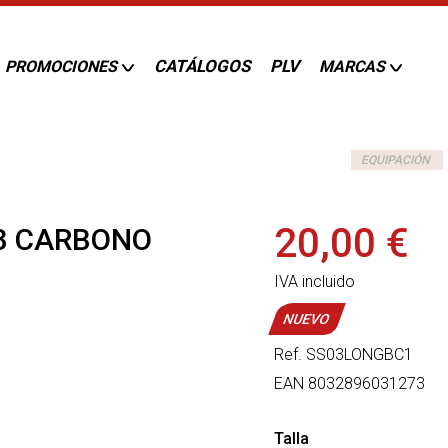
CATÁLOGOS
PLV
PROMOCIONES
MARCAS
EQUIPACIÓN
20,00 €
V3 CARBONO
IVA incluido
NUEVO
Ref.
SS03LONGBC1
EAN
8032896031273
Talla