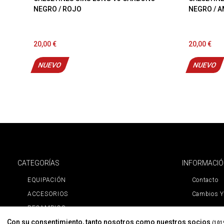
NEGRO / ROJO
NEGRO / A
20,00 €
20,00 €
NUEVO
NUEVO
CATEGORÍAS
INFORMACI
EQUIPACIÓN
Contacto
ACCESORIOS
Cambios Y
RECAMBIOS
Con su consentimiento, tanto nosotros como
nuestros socios
PROMOCIONES
(101