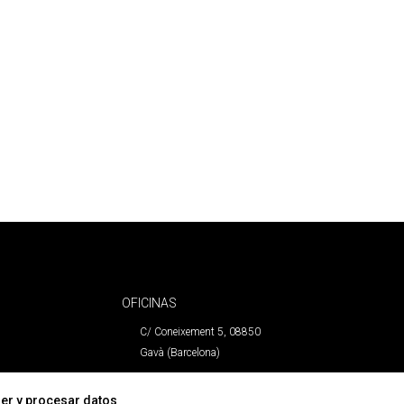
OFICINAS
C/ Coneixement 5, 08850
Gavà (Barcelona)
CONTACTO
er y procesar datos